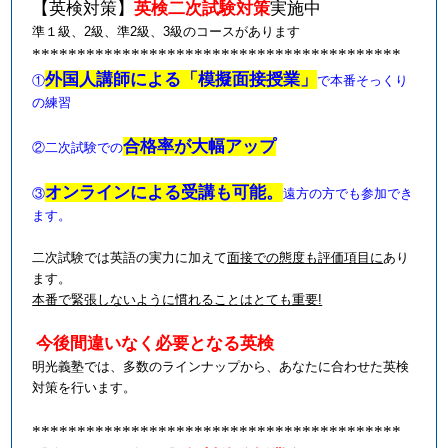
【英検対策】
英検二次試験対策
実施中
準１級、
2
級、準
2
級、
3
級のコースがあります
*****************************************
外国人講師による「模擬面接授業」
①
で本番そっくり
の練習
合格率が大幅アップ
②
二次試験での
オンラインによる受講も可能。
③
遠方の方でも参加でき
ます。
二次試験では英語の実力に加えて
面接での態度も評価項目に
あり
ます。
本番で緊張しないように慣れることはとても重要
!
今後間違いなく必要となる英検
明光義塾では、多数のラインナップから、あなたに合わせた英検
対策を行います。
*****************************************