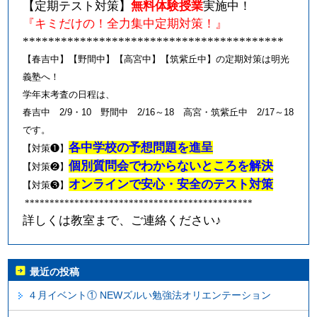
【定期テスト対策】
無料体験授業
実施中！
『キミだけの！全力集中定期対策！』
*****************************************
【春吉中】【野間中】【高宮中】【筑紫丘中】の定期対策は明光
義塾へ！
学年末考査の日程は、
春吉中
2/9
・
10
野間中
2/16～18
高宮・筑紫丘中
2/17～18
です。
各中学校の予想問題を進呈
【対策
❶
】
個別質問会でわからないところを解決
【対策
❷
】
オンラインで安心・安全のテスト対策
【対策
❸
】
**********************************************
♪
詳しくは教室まで、ご連絡ください
最近の投稿
４月イベント① NEWズルい勉強法オリエンテーション