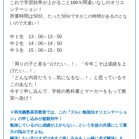
これで学習効率が上がること
100
％間違いなしのオリエ
ンテーション！
所要時間は
50
分。たった
50
分ですがこの時間があるのとな
いので大違い！
中１生
13
：
00
13
50
～
：
中２生
14
：
00
14
50
～
：
中３生
15
：
00
15
50
～
：
「周りの子と差をつけたい…！」「今年こそは成績を上
げたい…！」
「どんな内容だろう…気になるな…！」と思っているそ
このあなた！
今すぐ申し込んで、学校の教科書とマーカーをもって教
室へ急げ！
Ｖ明光義塾高宮教室では、この『ズルい勉強法オリエンテーショ
ン』の申し込みが超殺到中！
勉強しているのに成績が上がらない…という生徒の共通にして最
大の悩みですよね。
解決したい方はまずは今すぐ申し込みを！一緒に必ず解決しま