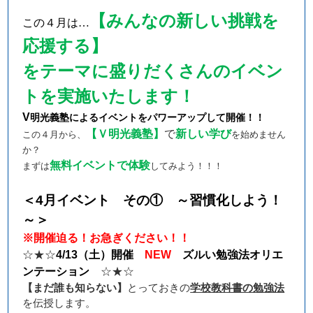
【みんなの新しい挑戦を
この４月は…
応援する】
をテーマに盛りだくさんのイベン
トを実施いたします！
V
明光義塾によるイベントをパワーアップして開催！！
【Ｖ明光義塾】
で
新しい学び
この４月から、
を始めません
か？
無料イベントで体験
まずは
してみよう！！！
＜
4
月イベント その① ～習慣化しよう！
～＞
※開催迫る！お急ぎください！！
☆★☆
4/13
（土）開催
NEW
ズルい勉強法オリエ
ンテーション
☆★☆
【まだ誰も知らない】
とっておきの
学校教科書の勉強法
を伝授します。