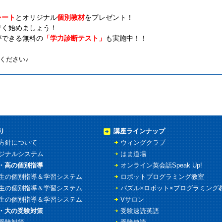
シート
とオリジナル
個別教材
をプレゼント！
早く始めましょう！
ができる無料の
「学力診断テスト」
も実施中！！
ください
♪
り
講座ラインナップ
方針について
ウィングクラブ
ジナルシステム
はま道場
・高の個別指導
オンライン英会話Speak Up!
生の個別指導＆学習システム
ロボットプログラミング教室
生の個別指導＆学習システム
パズル×ロボット×プログラミング
生の個別指導＆学習システム
Vサロン
・大の受験対策
受験速読英語