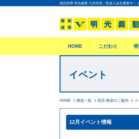
個別指導 明光義塾 九州本部／新規入会生募集中！
HOME
こだわり
明
イベント
HOME
教室一覧
高宮-教室のご案内
イ
12月イベント情報