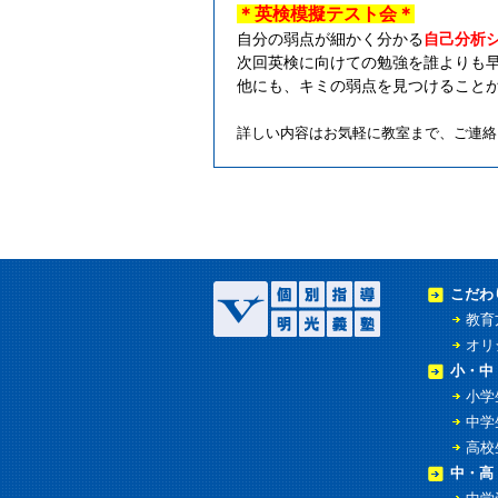
＊英検模擬テスト会＊
自分の弱点が細かく分かる
自己分析
次回英検に向けての勉強を誰よりも
他にも、キミの弱点を見つけること
詳しい内容はお気軽に教室まで、ご連絡
こだわ
教育
オリ
小・中
小学
中学
高校
中・高