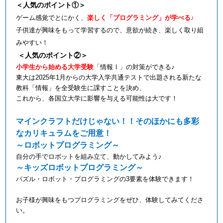
＜人気のポイント①＞
ゲーム感覚でとにかく、
楽しく「プログラミング」が学べる
♪
子供達が興味をもって学習するので、意欲が続き、楽しく取り組
みやすい！
＜人気のポイント②＞
小学生から始める大学受験
「情報Ⅰ」の対策ができる
♪
東大は
2025
年
1
月からの大学入学共通テストで出題される新たな
教科「情報」を全受験生に課すことを決め、
これから、各国立大学に影響を与える可能性は大です！
マインクラフトだけじゃない！！そのほかにも多彩
なカリキュラムをご用意！
～ロボットプログラミング～
自分の手でロボットを組み立て、動かしてみよう♪
～キッズロボットプログラミング～
パズル・ロボット・プログラミングの
3
要素を体験できます！
お子様が興味をもつプログラミングをぜひ、体験してみてくださ
い。