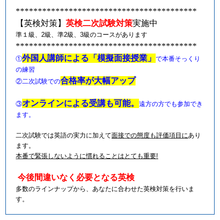
*****************************************
【英検対策】
英検二次試験対策
実施中
準１級、
2
級、準
2
級、
3
級のコースがあります
*****************************************
外国人講師による「模擬面接授業」
①
で本番そっくり
の練習
合格率が大幅アップ
②
二次試験での
オンラインによる受講も可能。
③
遠方の方でも参加でき
ます。
二次試験では英語の実力に加えて
面接での態度も評価項目に
あり
ます。
本番で緊張しないように慣れることはとても重要
!
今後間違いなく必要となる英検
多数のラインナップから、あなたに合わせた英検対策を行いま
す。