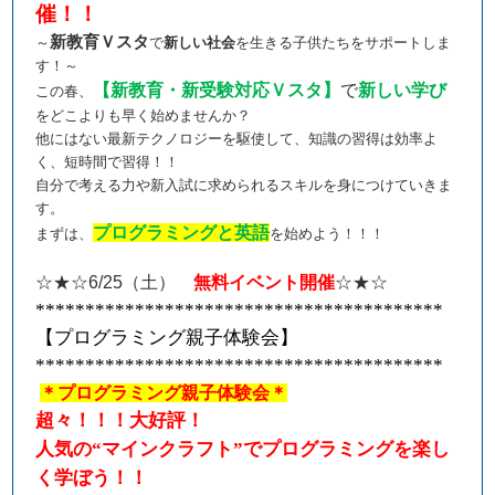
催！！
新教育Ｖスタ
～
で
新しい社会
を生きる子供たちをサポートしま
す！～
【新教育・新受験対応Ｖスタ】
で
新しい学び
この春、
をどこよりも早く始めませんか？
他にはない最新テクノロジーを駆使して、知識の習得は効率よ
く、短時間で習得！！
自分で考える力や新入試に求められるスキルを身につけていきま
す。
プログラミングと英語
まずは、
を始めよう！！！
☆★☆
6/25
（土）
無料イベント開催
☆★☆
*****************************************
【プログラミング親子体験会】
*****************************************
＊プログラミング親子体験会＊
超々！！！大好評！
人気の“マインクラフト”でプログラミングを楽し
く学ぼう！！