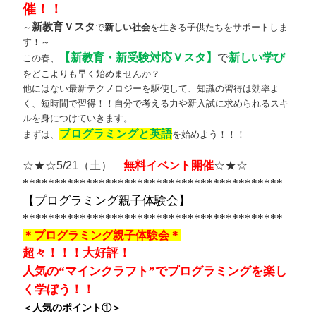
催！！
新教育Ｖスタ
～
で
新しい社会
を生きる子供たちをサポートしま
す！～
【新教育・新受験対応Ｖスタ】
で
新しい学び
この春、
をどこよりも早く始めませんか？
他にはない最新テクノロジーを駆使して、知識の習得は効率よ
く、短時間で習得！！自分で考える力や新入試に求められるスキ
ルを身につけていきます。
プログラミングと英語
まずは、
を始めよう！！！
☆★☆
5/21
（土）
無料イベント開催
☆★☆
*****************************************
【プログラミング親子体験会】
*****************************************
＊プログラミング親子体験会＊
超々！！！大好評！
人気の“マインクラフト”でプログラミングを楽し
く学ぼう！！
＜人気のポイント①＞