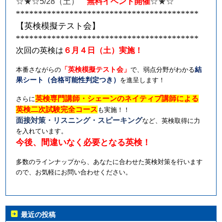
☆★☆
5/28
（土）
無料イベント開催
☆★☆
*****************************************
【英検模擬テスト会】
*****************************************
次回の英検は
６月４日（土）実施！
本番さながらの
「英検模擬テスト会」
で、弱点分野がわかる
結
果シート（合格可能性判定つき）
を進呈します！
英検専門講師・シェーンのネイティブ講師による
さらに
英検二次試験完全コース
も実施！！
面接対策・リスニング・スピーキング
など、英検取得に力
を入れています。
今後、間違いなく必要となる英検！
多数のラインナップから、あなたに合わせた英検対策を行います
ので、お気軽にお問い合わせください。
最近の投稿