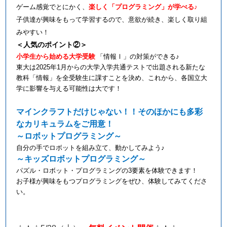
ゲーム感覚でとにかく、
楽しく「プログラミング」が学べる
♪
子供達が興味をもって学習するので、意欲が続き、楽しく取り組
みやすい！
＜人気のポイント②＞
小学生から始める大学受験
「情報Ⅰ」の対策ができる
♪
東大は
2025
年
1
月からの大学入学共通テストで出題される新たな
教科「情報」を全受験生に課すことを決め、これから、各国立大
学に影響を与える可能性は大です！
マインクラフトだけじゃない！！そのほかにも多彩
なカリキュラムをご用意！
～ロボットプログラミング～
自分の手でロボットを組み立て、動かしてみよう♪
～キッズロボットプログラミング～
パズル・ロボット・プログラミングの
3
要素を体験できます！
お子様が興味をもつプログラミングをぜひ、体験してみてくださ
い。