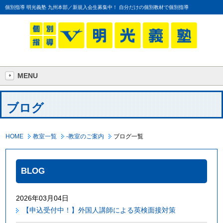
個別指導 明光義塾 九州本部／新規入会生募集中！ 自分だけの個別教材で個別指導
MENU
ブログ
HOME
教室一覧
-教室のご案内
ブログ一覧
BLOG
2026年03月04日
【申込受付中！】外国人講師による英検面接対策