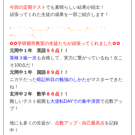
今回の定期テスト
でも素晴らしい結果が続出！
頑張ってくれた生徒の成果を一部ご紹介します！
*・゜゜・*:.。..。.:*・゜゜・*:.。. .。.:*・゜゜・
**・゜゜・*:.。.
✿✿学研都市教室の生徒たちが頑張ってくれました✿✿
元岡中１年 英語
９５点
！！
英検３級一次
も合格して、実力に繋がっているね！次こ
そ100点だ！
元岡中１年 国語
８９点
！！
ニガテだった
暗記科目の勉強のしかた
がマスターできた
ね
！
玄洋中２年 数学
８６点
！！
難しいテスト範囲も
大逆転DAYでの集中演習
で点数アッ
プ！
他にも多くの生徒が、
点数アップ・自己最高点
を記録
中！