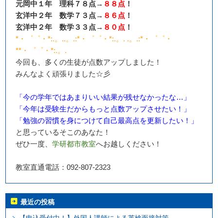
元岡中１年 理科７８点→
８８点
！
玄洋中２年 数学７３点→
８６点
！
玄洋中２年 数学３３点→
８０点
！
*・゜゜・*:.。..。.:*・゜゜・*:.。. .。.:*・゜゜・
**・゜゜・*:.。.
今回も、多くの生徒が点数アップしました！
みんなよく頑張りました☆彡
「今の学年ではあまりいい結果が残せなかったな…」
「今年は受験生だからもっと点数アップさせたい！」
「勉強の習慣を身につけて自己最高点を更新したい！」
と思っているそこのあなた！
ぜひ一度、
学研都市教室
へお越しください！
教室直通電話：092-807-2323
最近の投稿