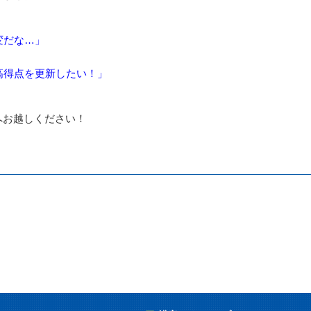
変だな…」
高得点を更新したい！」
へお越しください！