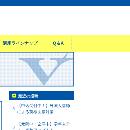
講座ラインナップ
Q＆A
最近の投稿
【申込受付中！】外国人講師
による英検面接対策
【元岡中・玄洋中】学年末テ