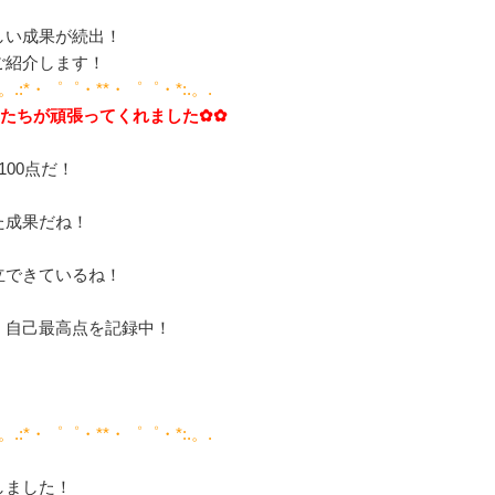
しい成果が続出！
ご紹介します！
 .。.:*・゜゜・**・゜゜・*:.。.
徒たちが頑張ってくれました✿✿
00点だ！
た成果だね！
立できているね！
・自己最高点を記録中！
 .。.:*・゜゜・**・゜゜・*:.。.
しました！