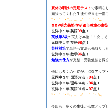
夏休み明けの定期テスト
で素晴ら
頑張ってくれた生徒の成果を一部
*・゜゜・*:.。..。.:*・゜゜・*:.。.
✿✿V明光義塾 学研都市教室の生
玄洋中１年 英語
99
点！！
英検準2級
の実力は本物！！次こそ1
元岡中１年 英語
98
点！！
英検対策
で単語も文法も先取りし
玄洋中３年 数学
96
点！！
勉強の仕方
が完璧！受験勉強と両
他にも多くの生徒が、点数アップ
元岡中３年 国語67点→
84
点！
玄洋中３年 理科84点→
96
点！
玄洋中１年 英語91点→
97
点！
*・゜゜・*:.。..。.:*・゜゜・*:.。.
今回も、多くの生徒が点数アップ