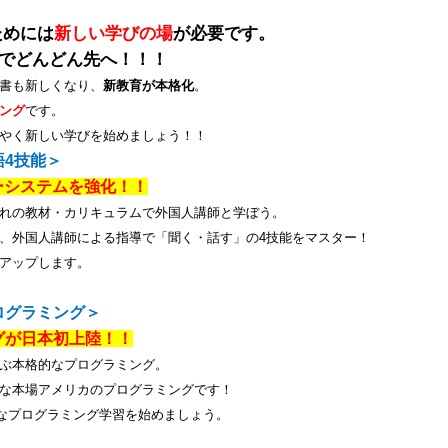
ためには
新しい学びの場
が必要です。
でどんどん先へ！！！
書も新しくなり、
新教育が本格化
。
ング
です。
やく新しい学びを始めましょう！！
語
4
技能＞
ーシステムを強化！！
れの教材・カリキュラムで外国人講師と学ぼう。
、外国人講師による指導で「聞く・話す」の
4
技能をマスター！
アップします。
ログラミング＞
グが日本初上陸！！
ぶ本格的なプログラミング。
な本場アメリカのプログラミングです！
なプログラミング学習を始めましょう。