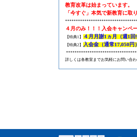
教育改革は始まっています。
「今すぐ」本気で新教育に取
*********************************
４月のみ！！！入会キャンペ
４月月謝
1
ヵ月（週
1
回
【特典
1
】
入会金（通常
17,050
円
【特典
2
】
********************************
詳しくは各教室までお気軽にお問い合わ