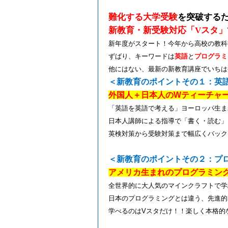
難化する大学受験
を突破する
新教育・新受験対応「
V
スタ」
新年度がスタート！今年から高校の教科
ずばり、キーワードは
英語
と
プログラミ
他にはない、最新の新教育講座でいちは
＜新教育のポイントその１：英
外国人＋日本人の
W
ティーチャ
「英語を英語で考える」ヨーロッパ生ま
日本人講師による指導で「書く・読む」
英検対策から受験対策まで幅広くバック
＜新教育のポイントその２：プ
アメリカ生まれのプログラミン
全世界的に大人気のマインクラフトで学
日本のプログラミングとは違う、先進的
学べるのは
V
スタだけ！！楽しく本格的