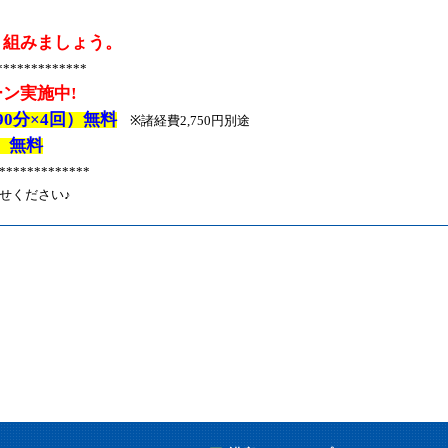
り組みましょう。
*************
ーン実施中
!
90
分
×4
回）無料
※
諸経費
2,750
円別途
）無料
**************
せください♪