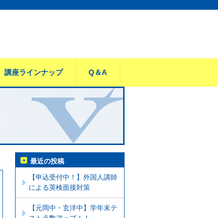
講座ラインナップ
Q＆A
最近の投稿
【申込受付中！】外国人講師
による英検面接対策
【元岡中・玄洋中】学年末テ