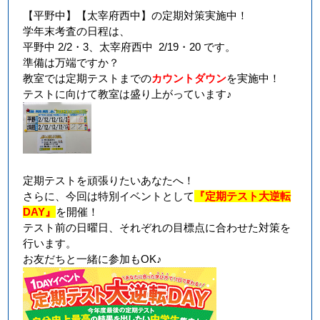
【平野中】【太宰府西中】の定期対策実施中！
学年末考査の日程は、
平野中 2/2・3、太宰府西
中 2/19・20
です。
準備は万端ですか？
教室では定期テストまでの
カウントダウン
を実施中！
テストに向けて教室は盛り上がっています♪
定期テストを頑張りたいあなたへ！
さらに、今回は特別イベントとして
『定期テスト大逆転
DAY』
を開催！
テスト前の日曜日、それぞれの目標点に合わせた対策を
行います。
お友だちと一緒に参加もOK♪