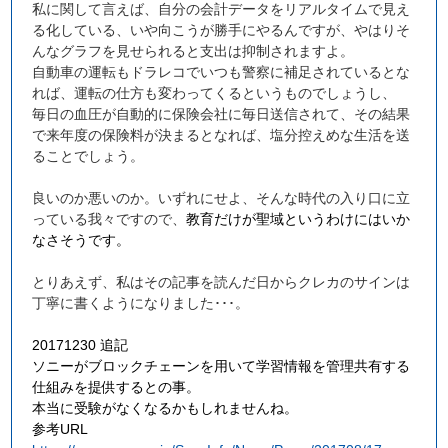
私に関して言えば、自分の会計データをリアルタイムで見え
る化している、いや向こうが勝手にやるんですが、やはりそ
んなグラフを見せられると支出は抑制されますよ。
自動車の運転もドラレコでいつも警察に補足されているとな
れば、運転の仕方も変わってくるというものでしょうし、
毎日の血圧が自動的に保険会社に毎日送信されて、その結果
で来年度の保険料が決まるとなれば、塩分控えめな生活を送
ることでしょう。
良いのか悪いのか。いずれにせよ、そんな時代の入り口に立
っている我々ですので、
教育だけが聖域というわけにはいか
なさそうです。
とりあえず、私はその記事を読んだ日からクレカのサインは
丁寧に書くようになりました･･･。
20171230 追記
ソニーがブロックチェーンを用いて学習情報を管理共有する
仕組みを提供するとの事。
本当に受験がなくなるかもしれませんね。
参考URL