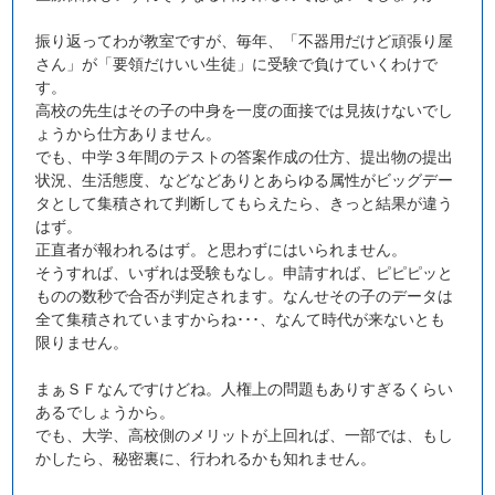
振り返ってわが教室ですが、毎年、「不器用だけど頑張り屋
さん」が「要領だけいい生徒」に受験で負けていくわけで
す。
高校の先生はその子の中身を一度の面接では見抜けないでし
ょうから仕方ありません。
でも、中学３年間のテストの答案作成の仕方、提出物の提出
状況、生活態度、などなどありとあらゆる属性がビッグデー
タとして集積されて判断してもらえたら、きっと結果が違う
はず。
正直者が報われるはず。と思わずにはいられません。
そうすれば、いずれは受験もなし。申請すれば、ピピピッと
ものの数秒で合否が判定されます。なんせその子のデータは
全て集積されていますからね･･･、なんて時代が来ないとも
限りません。
まぁＳＦなんですけどね。人権上の問題もありすぎるくらい
あるでしょうから。
でも、大学、高校側のメリットが上回れば、一部では、もし
かしたら、秘密裏に、行われるかも知れません。