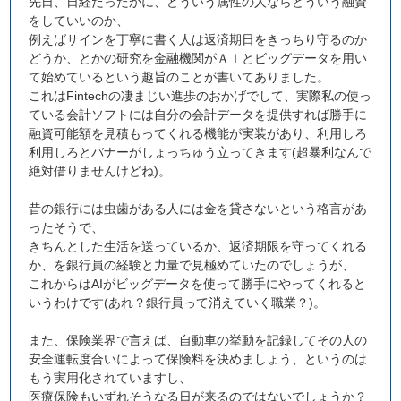
先日、日経だったかに、どういう属性の人ならどういう融資
をしていいのか、
例えばサインを丁寧に書く人は返済期日をきっちり守るのか
どうか、とかの研究を金融機関がＡＩとビッグデータを用い
て始めているという趣旨のことが書いてありました。
これは
Fintech
の凄まじい進歩のおかげでして、実際私の使っ
ている会計ソフトには自分の会計データを提供すれば勝手に
融資可能額を見積もってくれる機能が実装があり、利用しろ
利用しろとバナーがしょっちゅう立ってきます
(
超暴利なんで
絶対借りませんけどね
)
。
昔の銀行には虫歯がある人には金を貸さないという格言があ
ったそうで、
きちんとした生活を送っているか、返済期限を守ってくれる
か、を銀行員の経験と力量で見極めていたのでしょうが、
これからは
AI
がビッグデータを使って勝手にやってくれると
いうわけです
(
あれ？銀行員って消えていく職業？
)
。
また、保険業界で言えば、自動車の挙動を記録してその人の
安全運転度合いによって保険料を決めましょう、というのは
もう実用化されていますし、
医療保険もいずれそうなる日が来るのではないでしょうか？