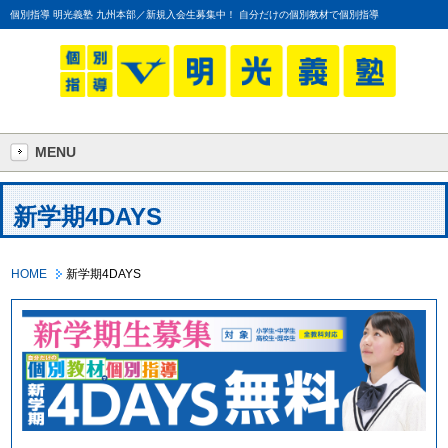
個別指導 明光義塾 九州本部／新規入会生募集中！ 自分だけの個別教材で個別指導
MENU
新学期4DAYS
HOME
新学期4DAYS