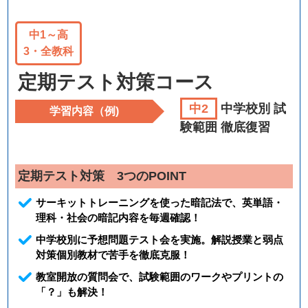
中1～高
3・全教科
定期テスト対策コース
中2
中学校別 試
学習内容（例)
験範囲 徹底復習
定期テスト対策 3つのPOINT
サーキットトレーニングを使った暗記法で、英単語・
理科・社会の暗記内容を毎週確認！
中学校別に予想問題テスト会を実施。解説授業と弱点
対策個別教材で苦手を徹底克服！
教室開放の質問会で、試験範囲のワークやプリントの
「？」も解決！