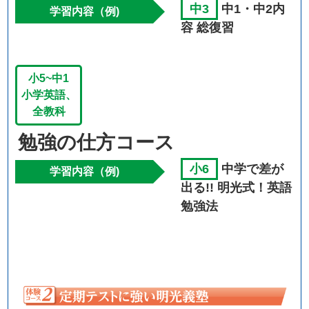
中3
中1・中2内
学習内容（例)
容 総復習
小5~中1
小学英語、
全教科
勉強の仕方コース
小6
中学で差が
学習内容（例)
出る!! 明光式！英語
勉強法