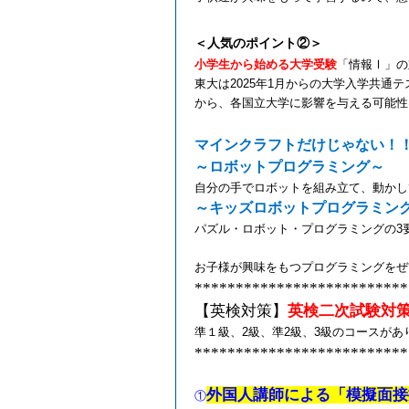
＜人気のポイント②＞
小学生から始める大学受験
「情報Ⅰ」の
東大は
2025
年
1
月からの大学入学共通テ
から、各国立大学に影響を与える可能性
マインクラフトだけじゃない！
～ロボットプログラミング～
自分の手でロボットを組み立て、動かし
～キッズロボットプログラミン
パズル・ロボット・プログラミングの
3
お子様が興味をもつプログラミングをぜ
**************************
【英検対策】
英検二次試験対
準１級、
2
級、準
2
級、
3
級のコースがあ
**************************
外国人講師による「模擬面接
①