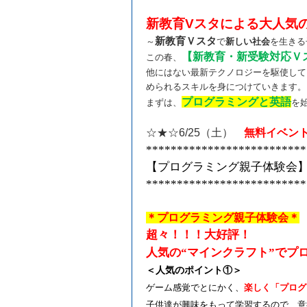
新教育
V
スタによる大人気
新教育Ｖスタ
～
で
新しい社会
を生きる
【新教育・新受験対応Ｖ
この春、
他にはない最新テクノロジーを駆使して
められるスキルを身につけていきます。
プログラミングと英語
まずは、
を
☆★☆
6/25
（土）
無料イベン
**************************
【プログラミング親子体験会
**************************
＊プログラミング親子体験会＊
超々！！！大好評！
人気の“マインクラフト”で
＜人気のポイント①＞
ゲーム感覚でとにかく、
楽しく「プログ
子供達が興味をもって学習するので、意