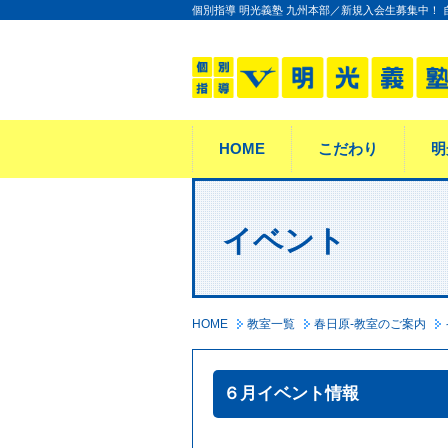
個別指導 明光義塾 九州本部／新規入会生募集中！
HOME
こだわり
明
イベント
HOME
教室一覧
春日原-教室のご案内
６月イベント情報