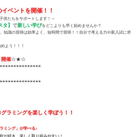
のイベントを開催！！
子供たちをサポートします！～
スタ】
で
新しい学び
をどこよりも早く始めませんか？
、知識の習得は効率よく、短時間で習得！！自分で考える力や新入試に求
始めよう！！！
ト開催
☆★☆
***************
】
***************
プログラミングを楽しく学ぼう！！
ラミング」が学べる
♪
欲が続き、楽しく取り組みやすい！