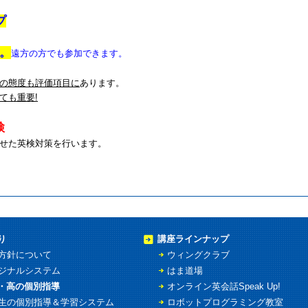
プ
。
遠方の方でも参加できます。
の態度も評価項目に
あります。
ても重要
!
検
せた英検対策を行います。
り
講座ラインナップ
方針について
ウィングクラブ
ジナルシステム
はま道場
・高の個別指導
オンライン英会話Speak Up!
生の個別指導＆学習システム
ロボットプログラミング教室