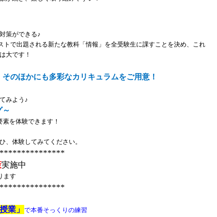
対策ができる
♪
ストで出題される新たな教科「情報」を全受験生に課すことを決め、これ
は大です！
！そのほかにも多彩なカリキュラムをご用意！
てみよう♪
グ～
要素を体験できます！
ひ、体験してみてください。
***************
策
実施中
ります
***************
授業」
で本番そっくりの練習