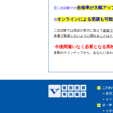
合格率が大幅アッ
②
二次試験での
オンラインによる受講も可能
③
二次試験では英語の実力に加えて
面接で
本番で緊張しないように慣れることはと
今後間違いなく必要となる英
多数のラインナップから、あなたに合わ
こだわ
教育
オリ
小・中
小学