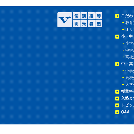
こだわ
教育
オリ
小・中
小学
中学
高校
中・高
中学
高校
大学
授業料
入塾ま
トピッ
Q&A