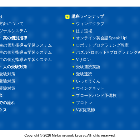
り
講座ラインナップ
方針について
ウィングクラブ
ジナルシステム
はま道場
・高の個別指導
オンライン英会話Speak Up!
生の個別指導＆学習システム
ロボットプログラミング教室
生の個別指導＆学習システム
パズル×ロボット×プログラミング
生の個別指導＆学習システム
Vサロン
・大の受験対策
受験速読英語
受験対策
受験速読
受験対策
いっとうくん
受験対策
ウイングネット
金
ブロードバンド予備校
での流れ
ブロトレ
クス
V家庭教師
Copyright © 2026 Meiko network kyusyu,All rights reserved.