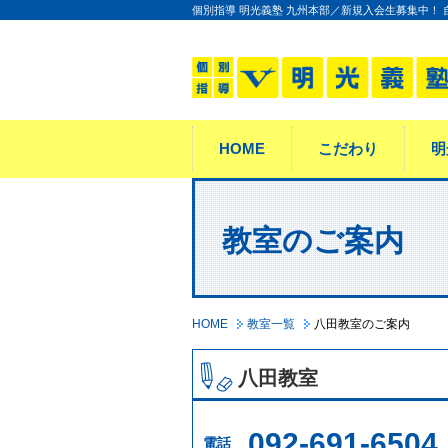
個別指導 明光義塾 九州本部／新規入会生募集中！
HOME
こだわり
明
教室のご案内
HOME
教室一覧
八田教室のご案内
八田教室
092-691-6504
電話