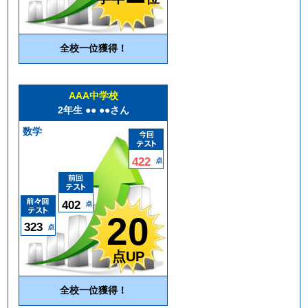
全校一位獲得！
AAA中学校
2年生 ●● ●●さん
数学
422
402
20
323
点UP
全校一位獲得！