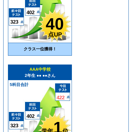
402
40
323
点UP
クラス一位獲得！
AAA中学校
2年生 ●● ●●さん
5科目合計
422
402
1
323
学年
位