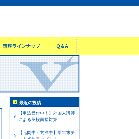
講座ラインナップ
Q＆A
最近の投稿
【申込受付中！】外国人講師
による英検面接対策
【元岡中・玄洋中】学年末テ